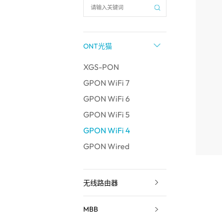
ONT光猫
XGS-PON
GPON WiFi 7
GPON WiFi 6
GPON WiFi 5
GPON WiFi 4
GPON Wired
无线路由器
MBB